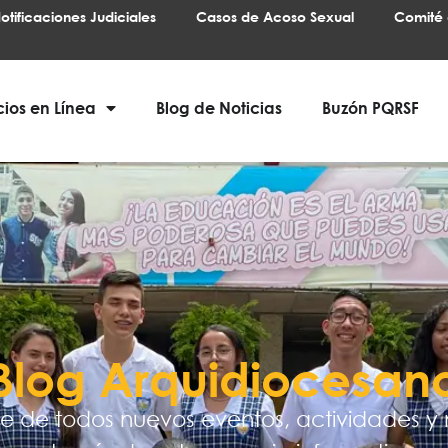
otificaciones Judiciales
Casos de Acoso Sexual
Comité 
cios en Línea
Blog de Noticias
Buzón PQRSF
Blog Arquidiocesan
e de todos nuevos eventos, actividades y 