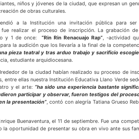
diantes, niños y jóvenes de la ciudad, que expresan un genu
creación de obras culturales.
ndió a la Institución una invitación pública para ser 
fue realizar el proceso de inscripción. La grabación de
ero y 1 de once:
“Rin Rin Renacuajo Rap”
, -actividad q
ara la audición que los llevaría a la final de la competen
 pieza teatral y tras arduo trabajo y sacrificio escogie
ncia, estudiante arquidiocesana.
lrededor de la ciudad habían realizado su proceso de insc
, entre ellas nuestra Institución Educativa Llano Verde sede
atro y el arte:
“ha sido una experiencia bastante signific
ieron participar y observar, fueron testigos del proce
 en la presentación”
, contó con alegría Tatiana Grueso Reb
 Enrique Buenaventura, el 11 de septiembre. Fue una compe
vo la oportunidad de presentar su obra en vivo ante sus fami