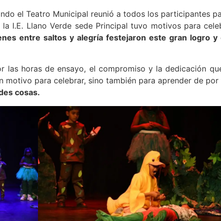
ando el Teatro Municipal reunió a todos los participantes p
la I.E. Llano Verde sede Principal tuvo motivos para cele
nes entre saltos y alegría festejaron este gran logro 
por las horas de ensayo, el compromiso y la dedicación q
un motivo para celebrar, sino también para aprender de po
ndes cosas.