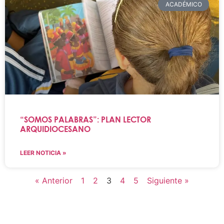
ACADÉMICO
“SOMOS PALABRAS”: PLAN LECTOR
ARQUIDIOCESANO
LEER NOTICIA »
« Anterior
1
2
3
4
5
Siguiente »