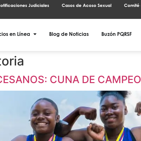
otificaciones Judiciales
Casos de Acoso Sexual
Comité 
cios en Línea
Blog de Noticias
Buzón PQRSF
oria
CESANOS: CUNA DE CAMPE