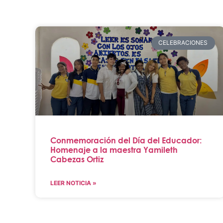
CELEBRACIONES
Conmemoración del Día del Educador:
Homenaje a la maestra Yamileth
Cabezas Ortiz
LEER NOTICIA »