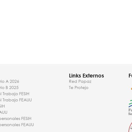
Links Externos
F
io A 2026
Red Papaz
io B 2025
Te Protejo
l Trabajo FESIH
el Trabajo FEAUU
SIH
EAUU
personales FESIH
personales FEAUU