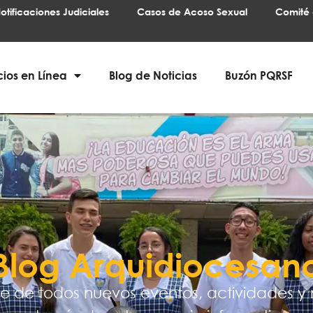
otificaciones Judiciales
Casos de Acoso Sexual
Comité 
cios en Línea
Blog de Noticias
Buzón PQRSF
Blog Arquidiocesan
e de todos nuevos eventos, actividades y 