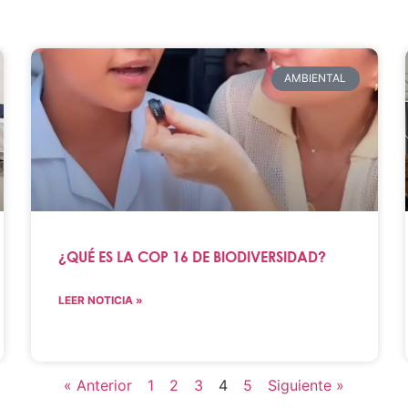
AMBIENTAL
¿QUÉ ES LA COP 16 DE BIODIVERSIDAD?
LEER NOTICIA »
« Anterior
1
2
3
4
5
Siguiente »