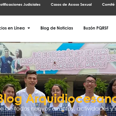
otificaciones Judiciales
Casos de Acoso Sexual
Comité 
cios en Línea
Blog de Noticias
Buzón PQRSF
Blog Arquidiocesan
e de todos nuevos eventos, actividades y 