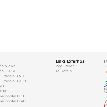
Links Externos
F
io A 2026
Red Papaz
io B 2025
Te Protejo
l Trabajo FESIH
el Trabajo FEAUU
SIH
EAUU
personales FESIH
personales FEAUU