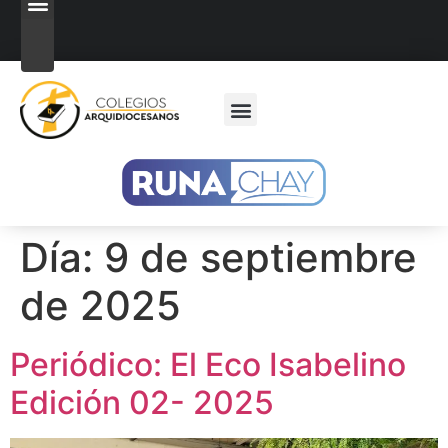
Notificaciones Judiciales
Casos de Acoso Sexual
Comité de Convivencia Laboral
Régimen Tributario Especial
Servicios en Línea
Blog de Noticias
Buzón PQRSF
Día:
9 de septiembre
de 2025
Periódico: El Eco Isabelino
Edición 02- 2025