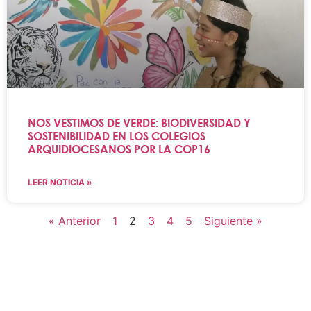
NOS VESTIMOS DE VERDE: BIODIVERSIDAD Y
SOSTENIBILIDAD EN LOS COLEGIOS
ARQUIDIOCESANOS POR LA COP16
LEER NOTICIA »
« Anterior
1
2
3
4
5
Siguiente »