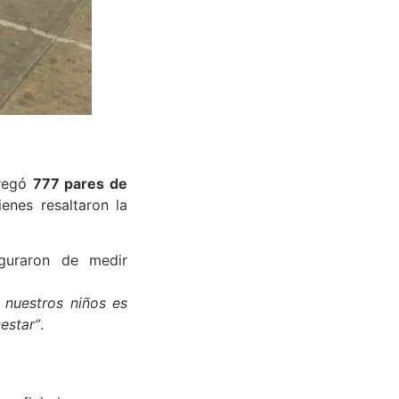
tregó
777 pares de
ienes resaltaron la
guraron de medir
n nuestros niños es
estar”
.