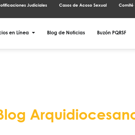
otificaciones Judiciales
Casos de Acoso Sexual
Comité 
cios en Línea
Blog de Noticias
Buzón PQRSF
Blog Arquidiocesan
e de todos nuevos eventos, actividades y 