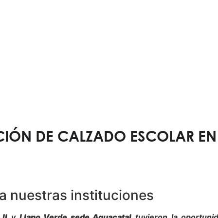
a través de este espacio informativo.
CIÓN DE CALZADO ESCOLAR EN
a nuestras instituciones
II
y
Llano Verde sede Aguacatal
tuvieron la oportunid