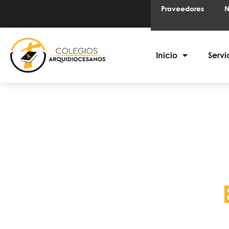
Proveedores
N
Inicio
Servi
Entéres