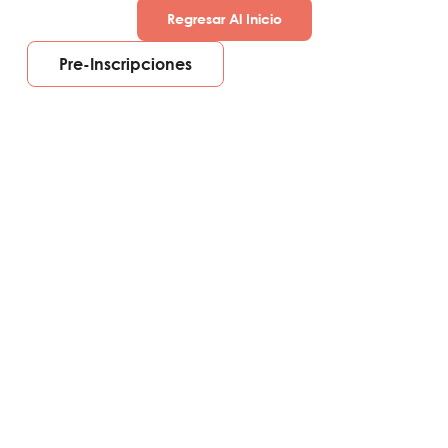
Regresar Al Inicio
Pre-Inscripciones